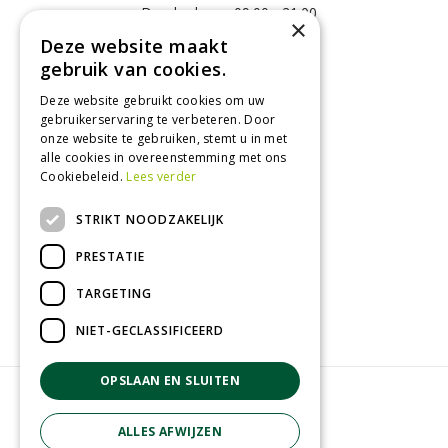
Donderdag
09:00 - 21:00
×
Vrijdag
09:00 - 18:00
Deze website maakt
Zaterdag
09:00 - 17:00
gebruik van cookies.
Zondag
12:00 - 17:00
Deze website gebruikt cookies om uw
Toon alle openingstijden
gebruikerservaring te verbeteren. Door
onze website te gebruiken, stemt u in met
alle cookies in overeenstemming met ons
Contact
Cookiebeleid.
Lees verder
STRIKT NOODZAKELIJK
GroenRijk Tuk
Roomweg 7
PRESTATIE
8334NR Tuk
0521 511 144
TARGETING
info@tuk.groenrijk.nl
NIET-GECLASSIFICEERD
OPSLAAN EN SLUITEN
© Groenrijk Tuk
Green Solutions
ALLES AFWIJZEN