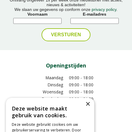
Ontvang ongeveer 1x per week onze nieuwsbrief met acties,
nieuws & activiteiten!
We slaan uw gegevens op conform onze
privacy policy
.
Voornaam
E-mailadres
Openingstijden
Maandag
09:00 - 18:00
Dinsdag
09:00 - 18:00
Woensdag
09:00 - 18:00
Donderdag
09:00 - 21:00
×
Vrijdag
09:00 - 18:00
Deze website maakt
Zaterdag
09:00 - 17:00
gebruik van cookies.
Zondag
12:00 - 17:00
Deze website gebruikt cookies om uw
Toon alle openingstijden
gebruikerservaring te verbeteren. Door