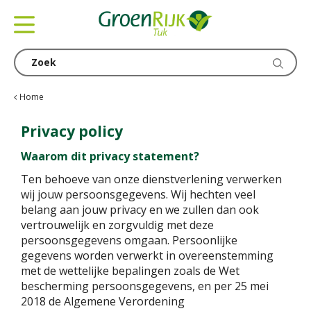
G
a
n
a
a
r
c
Home
o
n
Privacy policy
t
Waarom dit privacy statement?
e
n
Ten behoeve van onze dienstverlening verwerken
t
wij jouw persoonsgegevens. Wij hechten veel
belang aan jouw privacy en we zullen dan ook
vertrouwelijk en zorgvuldig met deze
persoonsgegevens omgaan. Persoonlijke
gegevens worden verwerkt in overeenstemming
met de wettelijke bepalingen zoals de Wet
bescherming persoonsgegevens, en per 25 mei
2018 de Algemene Verordening