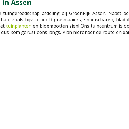
 in Assen
tuingereedschap afdeling bij GroenRijk Assen. Naast de
schap, zoals bijvoorbeeld grasmaaiers, snoeischaren, blad
met
tuinplanten
en bloempotten zien! Ons tuincentrum is oo
t, dus kom gerust eens langs. Plan hieronder de route en d