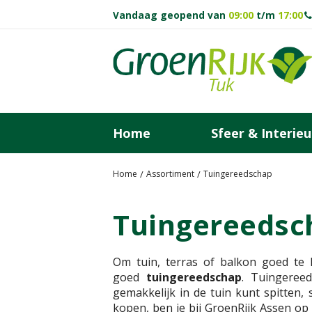
Ga
Vandaag geopend van
09:00
t/m
17:00
naar
content
Home
Sfeer & Interieu
Home
Assortiment
Tuingereedschap
Tuingereedsc
Om tuin, terras of balkon goed te
goed
tuingereedschap
. Tuingereed
gemakkelijk in de tuin kunt spitten
kopen, ben je bij GroenRijk Assen o