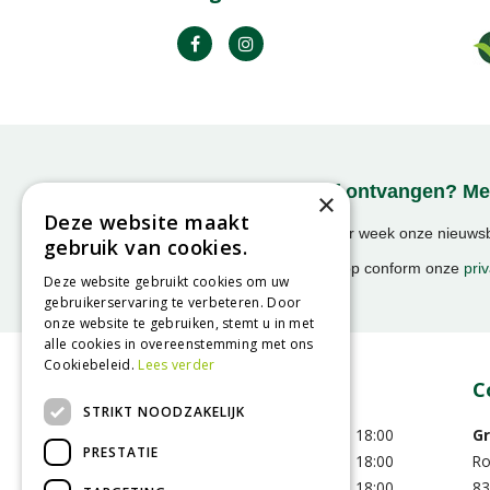
Onze nieuwsbrief ontvangen? Mel
×
Deze website maakt
Ontvang ongeveer 1x per week onze nieuwsbr
gebruik van cookies.
activiteiten!
We slaan uw gegevens op conform onze
priv
Deze website gebruikt cookies om uw
gebruikerservaring te verbeteren. Door
onze website te gebruiken, stemt u in met
alle cookies in overeenstemming met ons
Cookiebeleid.
Lees verder
Openingstijden
C
STRIKT NOODZAKELIJK
Maandag
09:00 - 18:00
Gr
PRESTATIE
Dinsdag
09:00 - 18:00
R
Woensdag
09:00 - 18:00
83