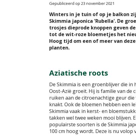
Gepubliceerd op
23 november 2021
Winters in je tuin of op je balkon z
Skimmia japonica 'Rubella'. De gro
trosjes dieprode knoppen geven d
tot de wit-roze bloemetjes het ni
Hoog tijd om een of meer van deze 
planten.
Aziatische roots
De Skimmia is een groenblijver die in 
Oost-Azië groeit. Hij is familie van de
ruiken aan de citroenachtige geur die 
knakt. Ook de bloemen hebben een lek
Skimmia vaak in kerst- en bloemstuk
takken wel twee weken mooi blijven. 
populairste soorten is de Skimmia jap
100 cm hoog wordt
.
Deze is nu volop v