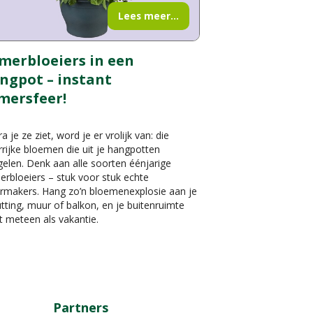
Lees meer...
merbloeiers in een
ngpot – instant
mersfeer!
a je ze ziet, word je er vrolijk van: die
rrijke bloemen die uit je hangpotten
elen. Denk aan alle soorten éénjarige
rbloeiers – stuk voor stuk echte
ermakers. Hang zo’n bloemenexplosie aan je
tting, muur of balkon, en je buitenruimte
t meteen als vakantie.
Partners