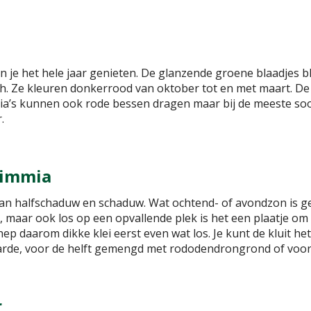
n je het hele jaar genieten. De glanzende groene blaadjes b
h. Ze kleuren donkerrood van oktober tot en met maart. D
mia’s kunnen ook rode bessen dragen maar bij de meeste soo
.
kimmia
van halfschaduw en schaduw. Wat ochtend- of avondzon is ge
maar ook los op een opvallende plek is het een plaatje om n
ep daarom dikke klei eerst even wat los. Je kunt de kluit he
arde, voor de helft gemengd met rododendrongrond of voor 
r