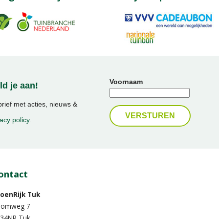
Voornaam
d je aan!
ief met acties, nieuws &
acy policy
.
ontact
oenRijk Tuk
oomweg 7
34NR Tuk