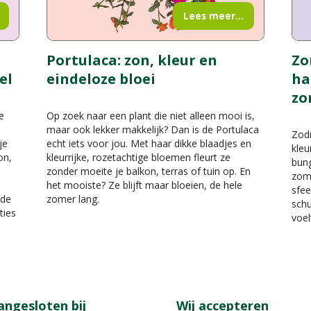
Lees meer...
Portulaca: zon, kleur en
Zo
el
eindeloze bloei
ha
zo
e
Op zoek naar een plant die niet alleen mooi is,
maar ook lekker makkelijk? Dan is de Portulaca
Zodr
je
echt iets voor jou. Met haar dikke blaadjes en
kleu
on,
kleurrijke, rozetachtige bloemen fleurt ze
bung
zonder moeite je balkon, terras of tuin op. En
zome
het mooiste? Ze blijft maar bloeien, de hele
sfe
 de
zomer lang.
schu
ties
voel
angesloten bij
Wij accepteren