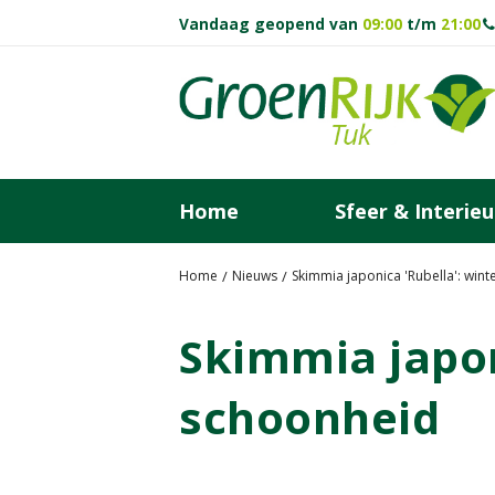
Ga
Vandaag geopend van
09:00
t/m
21:00
naar
content
Home
Sfeer & Interieu
Home
Nieuws
Skimmia japonica 'Rubella': win
Skimmia japon
schoonheid