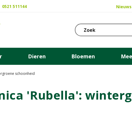
0521 511144
Nieuws
r
Dieren
Bloemen
Mee
tergroene schoonheid
ica 'Rubella': winter