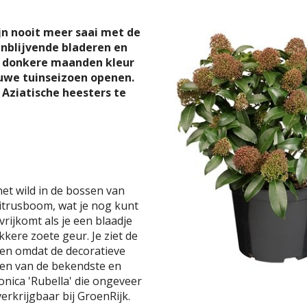
ijn nooit meer saai met de
enblijvende bladeren en
e donkere maanden kleur
euwe tuinseizoen openen.
Aziatische heesters te
het wild in de bossen van
 citrusboom, wat je nog kunt
vrijkomt als je een blaadje
kere zoete geur. Je ziet de
ken omdat de decoratieve
Een van de bekendste en
onica 'Rubella' die ongeveer
erkrijgbaar bij GroenRijk.