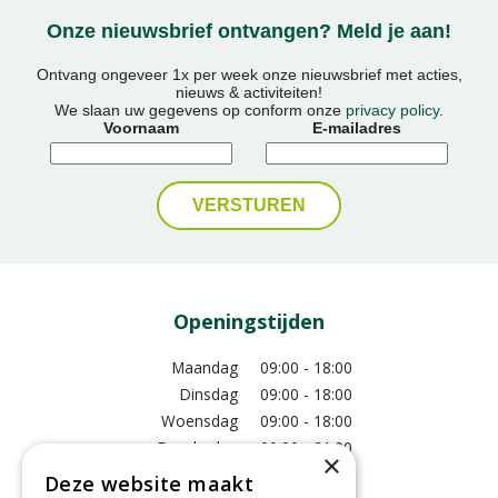
Onze nieuwsbrief ontvangen? Meld je aan!
Ontvang ongeveer 1x per week onze nieuwsbrief met acties,
nieuws & activiteiten!
We slaan uw gegevens op conform onze
privacy policy
.
Voornaam
E-mailadres
Openingstijden
Maandag
09:00 - 18:00
Dinsdag
09:00 - 18:00
Woensdag
09:00 - 18:00
Donderdag
09:00 - 21:00
×
Vrijdag
09:00 - 18:00
Deze website maakt