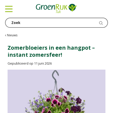
G
a
n
a
a
r
c
Nieuws
o
n
Zomerbloeiers in een hangpot –
t
instant zomersfeer!
e
n
Gepubliceerd op
11 juni 2026
t