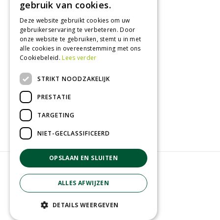
Zaterdag
09:00 - 17:00
gebruik van cookies.
Zondag
12:00 - 17:00
Deze website gebruikt cookies om uw
Toon alle openingstijden
gebruikerservaring te verbeteren. Door
onze website te gebruiken, stemt u in met
alle cookies in overeenstemming met ons
Cookiebeleid.
Lees verder
Contact
STRIKT NOODZAKELIJK
GroenRijk Tuk
Roomweg 7
PRESTATIE
8334NR Tuk
0521 511 144
TARGETING
info@tuk.groenrijk.nl
NIET-GECLASSIFICEERD
OPSLAAN EN SLUITEN
© Groenrijk Tuk
Green Solutions
ALLES AFWIJZEN
Tuincentrum Overzicht
Privacy policy
DETAILS WEERGEVEN