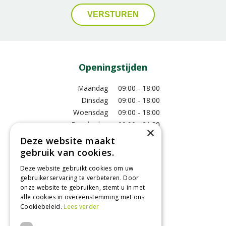
Openingstijden
Maandag
09:00 - 18:00
Dinsdag
09:00 - 18:00
Woensdag
09:00 - 18:00
Donderdag
09:00 - 21:00
×
Vrijdag
09:00 - 18:00
Deze website maakt
Zaterdag
09:00 - 17:00
gebruik van cookies.
Zondag
12:00 - 17:00
Deze website gebruikt cookies om uw
Toon alle openingstijden
gebruikerservaring te verbeteren. Door
onze website te gebruiken, stemt u in met
alle cookies in overeenstemming met ons
Cookiebeleid.
Lees verder
Contact