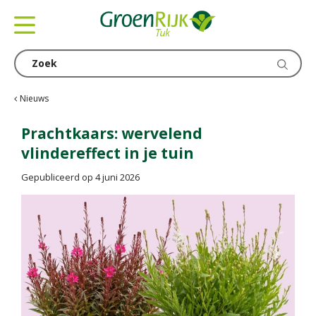
G
a
n
a
a
r
c
Nieuws
o
n
Prachtkaars: wervelend
t
vlindereffect in je tuin
e
n
Gepubliceerd op
4 juni 2026
t