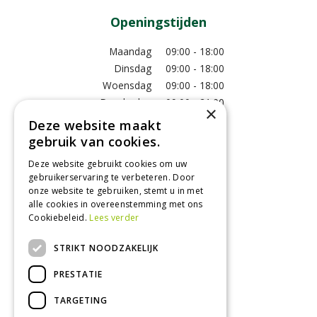
Openingstijden
Maandag
09:00 - 18:00
Dinsdag
09:00 - 18:00
Woensdag
09:00 - 18:00
Donderdag
09:00 - 21:00
×
Vrijdag
09:00 - 18:00
Deze website maakt
Zaterdag
09:00 - 17:00
gebruik van cookies.
Zondag
12:00 - 17:00
Deze website gebruikt cookies om uw
Toon alle openingstijden
gebruikerservaring te verbeteren. Door
onze website te gebruiken, stemt u in met
alle cookies in overeenstemming met ons
Cookiebeleid.
Lees verder
Contact
STRIKT NOODZAKELIJK
GroenRijk Tuk
Roomweg 7
PRESTATIE
8334NR Tuk
0521 511 144
TARGETING