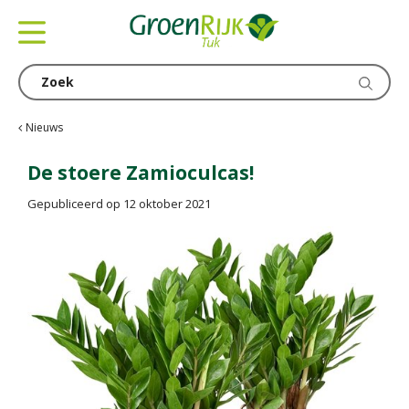
G
a
n
a
a
r
c
Nieuws
o
n
De stoere Zamioculcas!
t
Gepubliceerd op
12 oktober 2021
e
n
t