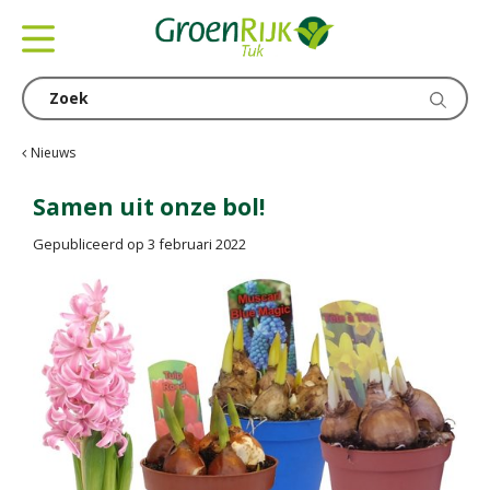
G
a
n
a
a
r
c
Nieuws
o
n
Samen uit onze bol!
t
Gepubliceerd op
3 februari 2022
e
n
t