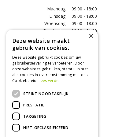
Maandag
09:00 - 18:00
Dinsdag
09:00 - 18:00
Woensdag
09:00 - 18:00
Donderdag
09:00 - 21:00
×
Vrijdag
09:00 - 18:00
Deze website maakt
Zaterdag
09:00 - 17:00
gebruik van cookies.
Zondag
12:00 - 17:00
Deze website gebruikt cookies om uw
Toon alle openingstijden
gebruikerservaring te verbeteren. Door
onze website te gebruiken, stemt u in met
alle cookies in overeenstemming met ons
Cookiebeleid.
Lees verder
Contact
STRIKT NOODZAKELIJK
GroenRijk Tuk
Roomweg 7
PRESTATIE
8334NR Tuk
0521 511 144
TARGETING
info@tuk.groenrijk.nl
NIET-GECLASSIFICEERD