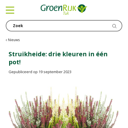
G
a
n
a
a
r
c
Nieuws
o
n
Struikheide: drie kleuren in één
t
pot!
e
n
Gepubliceerd op
19 september 2023
t