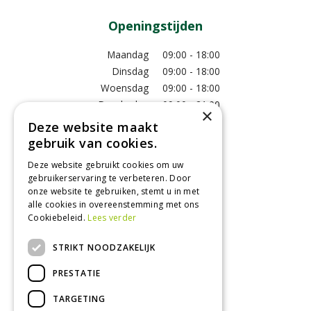
Openingstijden
Maandag
09:00 - 18:00
Dinsdag
09:00 - 18:00
Woensdag
09:00 - 18:00
Donderdag
09:00 - 21:00
×
Vrijdag
09:00 - 18:00
Deze website maakt
Zaterdag
09:00 - 17:00
gebruik van cookies.
Zondag
12:00 - 17:00
Deze website gebruikt cookies om uw
Toon alle openingstijden
gebruikerservaring te verbeteren. Door
onze website te gebruiken, stemt u in met
alle cookies in overeenstemming met ons
Cookiebeleid.
Lees verder
Contact
STRIKT NOODZAKELIJK
GroenRijk Tuk
Roomweg 7
PRESTATIE
8334NR Tuk
0521 511 144
TARGETING