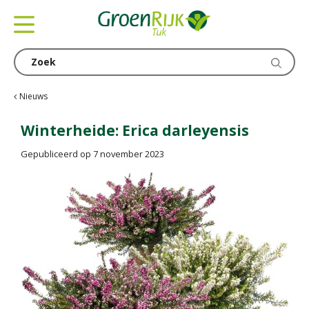
G
a
n
a
a
r
c
Nieuws
o
n
Winterheide: Erica darleyensis
t
Gepubliceerd op
7 november 2023
e
n
t