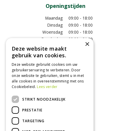
Openingstijden
Maandag
09:00 - 18:00
Dinsdag
09:00 - 18:00
Woensdag
09:00 - 18:00
Donderdag
09:00 - 21:00
×
Vrijdag
09:00 - 18:00
Deze website maakt
Zaterdag
09:00 - 17:00
gebruik van cookies.
Zondag
12:00 - 17:00
Deze website gebruikt cookies om uw
Toon alle openingstijden
gebruikerservaring te verbeteren. Door
onze website te gebruiken, stemt u in met
alle cookies in overeenstemming met ons
Cookiebeleid.
Lees verder
Contact
STRIKT NOODZAKELIJK
GroenRijk Tuk
Roomweg 7
PRESTATIE
8334NR Tuk
0521 511 144
TARGETING
info@tuk.groenrijk.nl