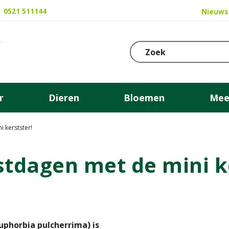
0521 511144
Nieuws
r
Dieren
Bloemen
Mee
 kerstster!
stdagen met de mini k
Euphorbia pulcherrima) is