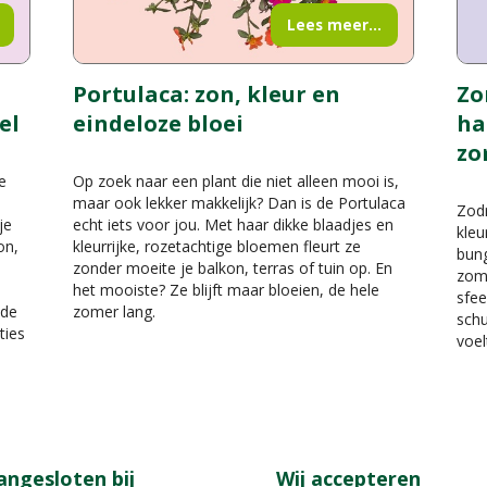
Lees meer...
Portulaca: zon, kleur en
Zo
el
eindeloze bloei
ha
zo
e
Op zoek naar een plant die niet alleen mooi is,
maar ook lekker makkelijk? Dan is de Portulaca
Zodr
je
echt iets voor jou. Met haar dikke blaadjes en
kleu
on,
kleurrijke, rozetachtige bloemen fleurt ze
bung
zonder moeite je balkon, terras of tuin op. En
zome
het mooiste? Ze blijft maar bloeien, de hele
sfe
 de
zomer lang.
schu
ties
voel
angesloten bij
Wij accepteren