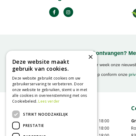
Onze nieuwsbrief ontvangen? Mel
×
Deze website maakt
Ontvang ongeveer 1x per week onze nieuwsbr
gebruik van cookies.
activiteiten!
We slaan uw gegevens op conform onze
priv
Deze website gebruikt cookies om uw
gebruikerservaring te verbeteren. Door
onze website te gebruiken, stemt u in met
alle cookies in overeenstemming met ons
Cookiebeleid.
Lees verder
Openingstijden
C
STRIKT NOODZAKELIJK
Maandag
09:00 - 18:00
Gr
PRESTATIE
Dinsdag
09:00 - 18:00
R
Woensdag
09:00 - 18:00
83