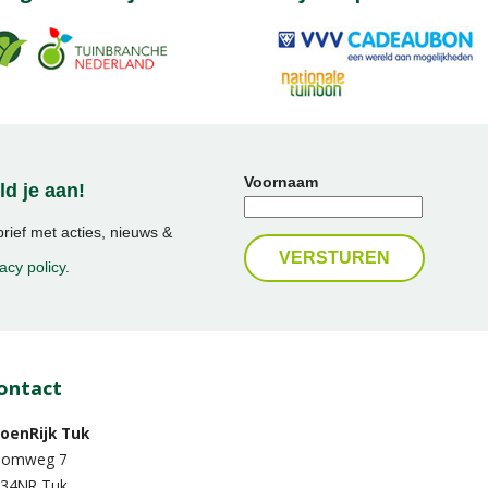
Voornaam
d je aan!
ief met acties, nieuws &
acy policy
.
ontact
oenRijk Tuk
oomweg 7
34NR Tuk