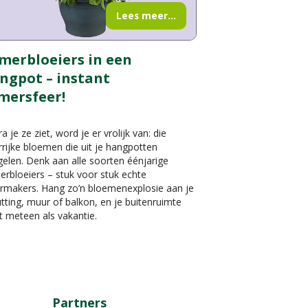
Lees meer...
merbloeiers in een
ngpot – instant
mersfeer!
a je ze ziet, word je er vrolijk van: die
rrijke bloemen die uit je hangpotten
elen. Denk aan alle soorten éénjarige
rbloeiers – stuk voor stuk echte
ermakers. Hang zo’n bloemenexplosie aan je
tting, muur of balkon, en je buitenruimte
t meteen als vakantie.
Partners