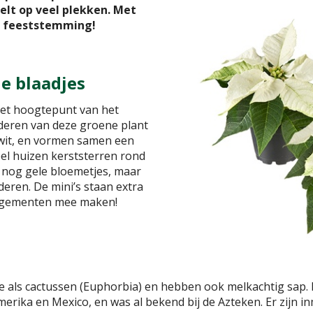
lt op veel plekken. Met
 in feeststemming!
e blaadjes
het hoogtepunt van het
deren van deze groene plant
 wit, en vormen samen een
eel huizen kerststerren rond
 nog gele bloemetjes, maar
aderen. De mini’s staan extra
rangementen mee maken!
lie als cactussen (Euphorbia) en hebben ook melkachtig sa
erika en Mexico, en was al bekend bij de Azteken. Er zijn i