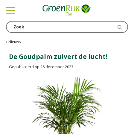
G
a
n
a
a
r
c
Nieuws
o
n
De Goudpalm zuivert de lucht!
t
Gepubliceerd op
26 december 2023
e
n
t