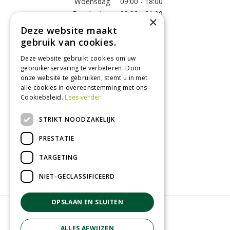
Woensdag
09:00 - 18:00
Donderdag
09:00 - 21:00
×
Vrijdag
09:00 - 18:00
Deze website maakt
Zaterdag
09:00 - 17:00
gebruik van cookies.
Zondag
12:00 - 17:00
Deze website gebruikt cookies om uw
Toon alle openingstijden
gebruikerservaring te verbeteren. Door
onze website te gebruiken, stemt u in met
alle cookies in overeenstemming met ons
Cookiebeleid.
Lees verder
Contact
STRIKT NOODZAKELIJK
GroenRijk Tuk
Roomweg 7
PRESTATIE
8334NR Tuk
0521 511 144
TARGETING
info@tuk.groenrijk.nl
NIET-GECLASSIFICEERD
OPSLAAN EN SLUITEN
© Groenrijk Tuk
Green Solutions
ALLES AFWIJZEN