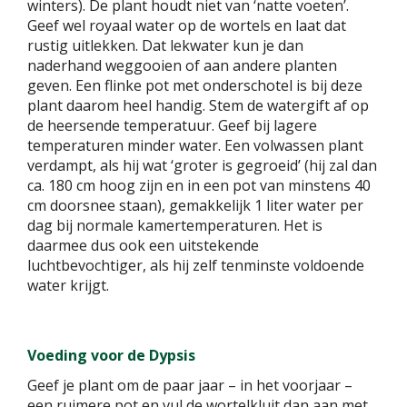
winters). De plant houdt niet van ‘natte voeten’.
Geef wel royaal water op de wortels en laat dat
rustig uitlekken. Dat lekwater kun je dan
naderhand weggooien of aan andere planten
geven. Een flinke pot met onderschotel is bij deze
plant daarom heel handig. Stem de watergift af op
de heersende temperatuur. Geef bij lagere
temperaturen minder water. Een volwassen plant
verdampt, als hij wat ‘groter is gegroeid’ (hij zal dan
ca. 180 cm hoog zijn en in een pot van minstens 40
cm doorsnee staan), gemakkelijk 1 liter water per
dag bij normale kamertemperaturen. Het is
daarmee dus ook een uitstekende
luchtbevochtiger, als hij zelf tenminste voldoende
water krijgt.
Voeding voor de Dypsis
Geef je plant om de paar jaar – in het voorjaar –
een ruimere pot en vul de wortelkluit dan aan met