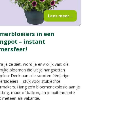
Lees meer...
merbloeiers in een
ngpot – instant
mersfeer!
a je ze ziet, word je er vrolijk van: die
rrijke bloemen die uit je hangpotten
elen. Denk aan alle soorten éénjarige
rbloeiers – stuk voor stuk echte
ermakers. Hang zo’n bloemenexplosie aan je
tting, muur of balkon, en je buitenruimte
t meteen als vakantie.