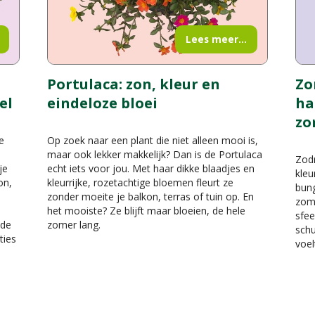
Lees meer...
Portulaca: zon, kleur en
Zo
el
eindeloze bloei
ha
zo
e
Op zoek naar een plant die niet alleen mooi is,
maar ook lekker makkelijk? Dan is de Portulaca
Zodr
je
echt iets voor jou. Met haar dikke blaadjes en
kleu
on,
kleurrijke, rozetachtige bloemen fleurt ze
bung
zonder moeite je balkon, terras of tuin op. En
zome
het mooiste? Ze blijft maar bloeien, de hele
sfe
 de
zomer lang.
schu
ties
voel