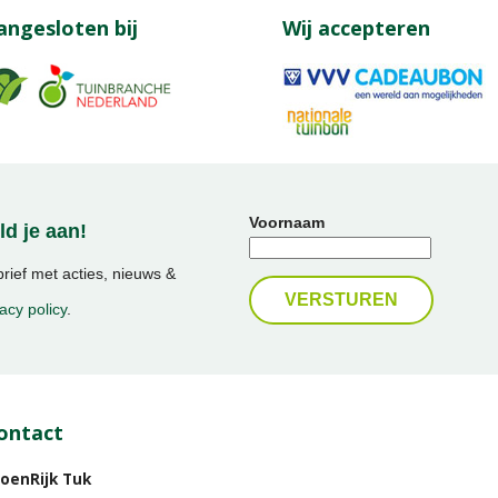
angesloten bij
Wij accepteren
Voornaam
d je aan!
ief met acties, nieuws &
acy policy
.
ontact
oenRijk Tuk