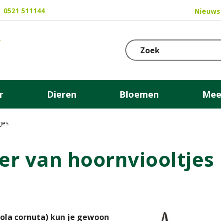
0521 511144
Nieuws
r
Dieren
Bloemen
Mee
jes
r van hoornviooltjes
Viola cornuta) kun je gewoon