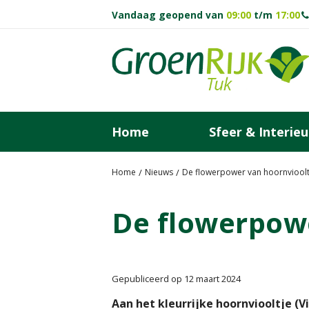
Ga
Vandaag geopend van
09:00
t/m
17:00
naar
content
Home
Sfeer & Interieu
Home
Nieuws
De flowerpower van hoornvioolt
De flowerpowe
Gepubliceerd op
12 maart 2024
Aan het kleurrijke hoornviooltje (