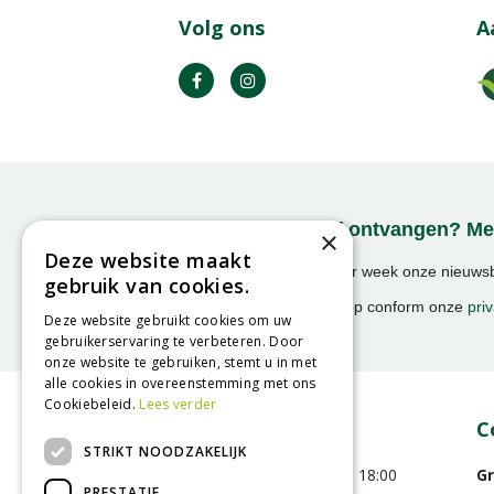
Volg ons
A
Onze nieuwsbrief ontvangen? Mel
×
Deze website maakt
Ontvang ongeveer 1x per week onze nieuwsbr
gebruik van cookies.
activiteiten!
We slaan uw gegevens op conform onze
priv
Deze website gebruikt cookies om uw
gebruikerservaring te verbeteren. Door
onze website te gebruiken, stemt u in met
alle cookies in overeenstemming met ons
Cookiebeleid.
Lees verder
Openingstijden
C
STRIKT NOODZAKELIJK
Maandag
09:00 - 18:00
Gr
PRESTATIE