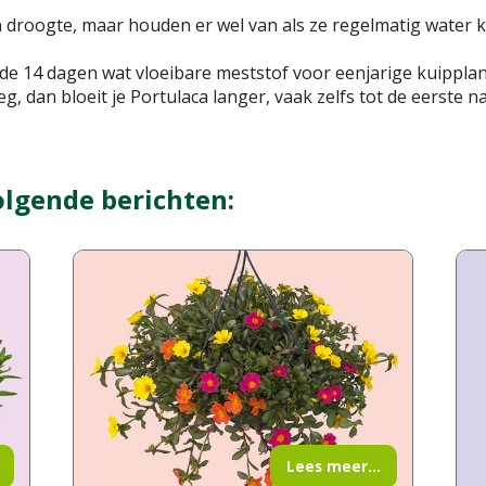
roogte, maar houden er wel van als ze regelmatig water kr
n de 14 dagen wat vloeibare meststof voor eenjarige kuipplan
, dan bloeit je Portulaca langer, vaak zelfs tot de eerste n
olgende berichten:
Lees meer...