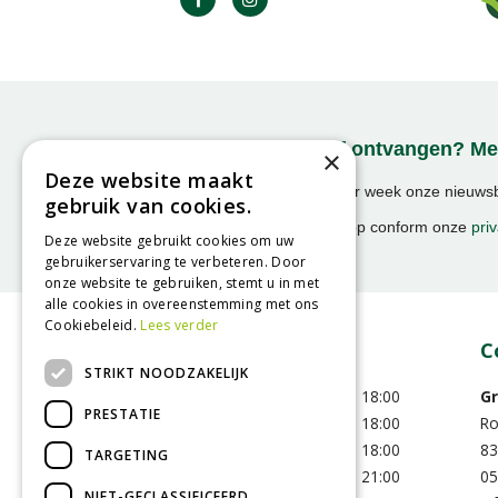
Onze nieuwsbrief ontvangen? Mel
×
Deze website maakt
Ontvang ongeveer 1x per week onze nieuwsbr
gebruik van cookies.
activiteiten!
We slaan uw gegevens op conform onze
priv
Deze website gebruikt cookies om uw
gebruikerservaring te verbeteren. Door
onze website te gebruiken, stemt u in met
alle cookies in overeenstemming met ons
Cookiebeleid.
Lees verder
Openingstijden
C
STRIKT NOODZAKELIJK
Maandag
09:00 - 18:00
Gr
PRESTATIE
Dinsdag
09:00 - 18:00
R
Woensdag
09:00 - 18:00
83
TARGETING
Donderdag
09:00 - 21:00
05
NIET-GECLASSIFICEERD