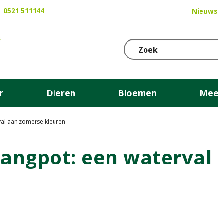
0521 511144
Nieuws
r
Dieren
Bloemen
Mee
val aan zomerse kleuren
hangpot: een waterva