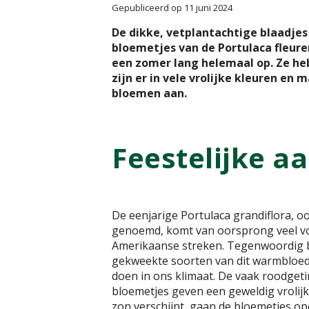
Gepubliceerd op
11 juni 2024
De dikke, vetplantachtige blaadje
bloemetjes van de Portulaca fleuren
een zomer lang helemaal op. Ze he
zijn er in vele vrolijke kleuren en
bloemen aan.
Feestelijke a
De eenjarige Portulaca grandiflora, oo
genoemd, komt van oorsprong veel vo
Amerikaanse streken. Tegenwoordig b
gekweekte soorten van dit warmbloedi
doen in ons klimaat. De vaak roodget
bloemetjes geven een geweldig vrolij
zon verschijnt, gaan de bloemetjes ope