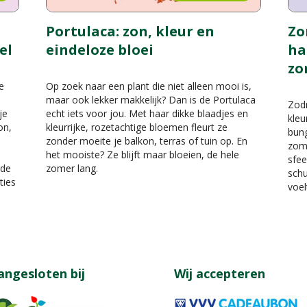
Portulaca: zon, kleur en
Zo
el
eindeloze bloei
ha
zo
e
Op zoek naar een plant die niet alleen mooi is,
maar ook lekker makkelijk? Dan is de Portulaca
Zodr
je
echt iets voor jou. Met haar dikke blaadjes en
kleu
on,
kleurrijke, rozetachtige bloemen fleurt ze
bung
zonder moeite je balkon, terras of tuin op. En
zome
het mooiste? Ze blijft maar bloeien, de hele
sfe
 de
zomer lang.
schu
ties
voel
angesloten bij
Wij accepteren