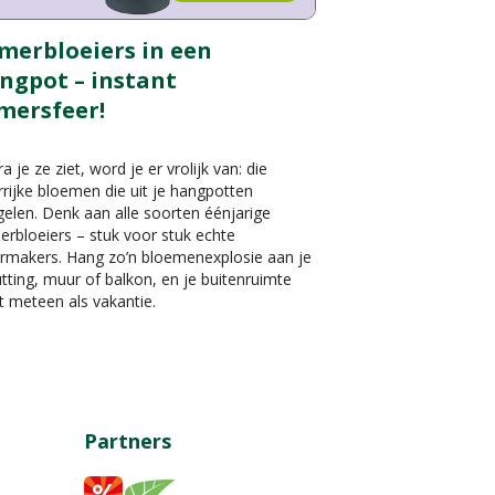
merbloeiers in een
ngpot – instant
mersfeer!
a je ze ziet, word je er vrolijk van: die
rrijke bloemen die uit je hangpotten
elen. Denk aan alle soorten éénjarige
rbloeiers – stuk voor stuk echte
ermakers. Hang zo’n bloemenexplosie aan je
tting, muur of balkon, en je buitenruimte
t meteen als vakantie.
Partners