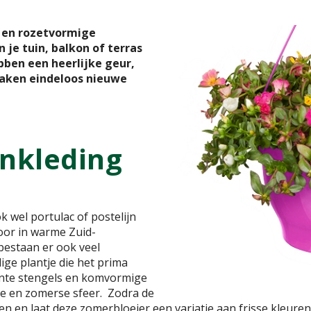
s en rozetvormige
 je tuin, balkon of terras
bben een heerlijke geur,
 maken eindeloos nieuwe
ankleding
k wel portulac of postelijn
or in warme Zuid-
estaan er ook veel
ge plantje die het prima
inte stengels en komvormige
ke en zomerse sfeer. Zodra de
n en laat deze zomerbloeier een variatie aan frisse kleuren 