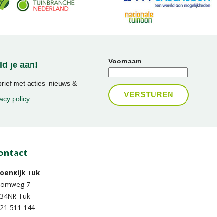
Voornaam
d je aan!
ief met acties, nieuws &
acy policy
.
ontact
oenRijk Tuk
oomweg 7
34NR Tuk
21 511 144