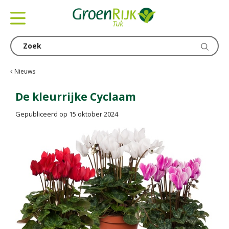
G
a
n
a
a
r
c
Nieuws
o
n
De kleurrijke Cyclaam
t
Gepubliceerd op
15 oktober 2024
e
n
t