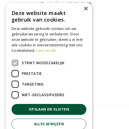
Donderdag
09:00 - 21:00
×
Vrijdag
09:00 - 18:00
Deze website maakt
Zaterdag
09:00 - 17:00
gebruik van cookies.
Zondag
12:00 - 17:00
Deze website gebruikt cookies om uw
Toon alle openingstijden
gebruikerservaring te verbeteren. Door
onze website te gebruiken, stemt u in met
alle cookies in overeenstemming met ons
Cookiebeleid.
Lees verder
Contact
STRIKT NOODZAKELIJK
GroenRijk Tuk
Roomweg 7
PRESTATIE
8334NR Tuk
0521 511 144
TARGETING
info@tuk.groenrijk.nl
NIET-GECLASSIFICEERD
OPSLAAN EN SLUITEN
© Groenrijk Tuk
Green Solutions
ALLES AFWIJZEN